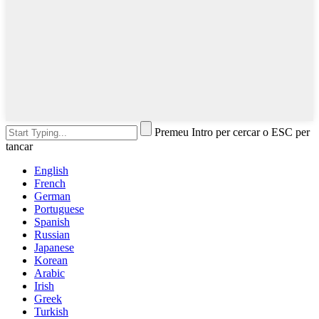
Premeu Intro per cercar o ESC per
tancar
English
French
German
Portuguese
Spanish
Russian
Japanese
Korean
Arabic
Irish
Greek
Turkish