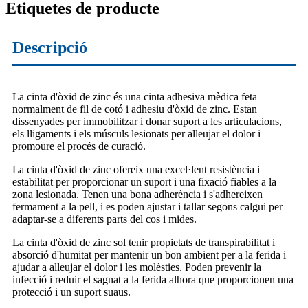
Etiquetes de producte
Descripció
La cinta d'òxid de zinc és una cinta adhesiva mèdica feta
normalment de fil de cotó i adhesiu d'òxid de zinc. Estan
dissenyades per immobilitzar i donar suport a les articulacions,
els lligaments i els músculs lesionats per alleujar el dolor i
promoure el procés de curació.
La cinta d'òxid de zinc ofereix una excel·lent resistència i
estabilitat per proporcionar un suport i una fixació fiables a la
zona lesionada. Tenen una bona adherència i s'adhereixen
fermament a la pell, i es poden ajustar i tallar segons calgui per
adaptar-se a diferents parts del cos i mides.
La cinta d'òxid de zinc sol tenir propietats de transpirabilitat i
absorció d'humitat per mantenir un bon ambient per a la ferida i
ajudar a alleujar el dolor i les molèsties. Poden prevenir la
infecció i reduir el sagnat a la ferida alhora que proporcionen una
protecció i un suport suaus.