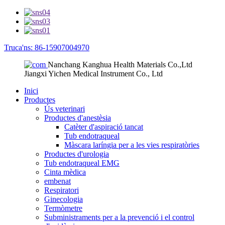
Truca'ns: 86-15907004970
Nanchang Kanghua Health Materials Co.,Ltd
Jiangxi Yichen Medical Instrument Co., Ltd
Inici
Productes
Ús veterinari
Productes d'anestèsia
Catèter d'aspiració tancat
Tub endotraqueal
Màscara laríngia per a les vies respiratòries
Productes d'urologia
Tub endotraqueal EMG
Cinta mèdica
embenat
Respiratori
Ginecologia
Termòmetre
Subministraments per a la prevenció i el control