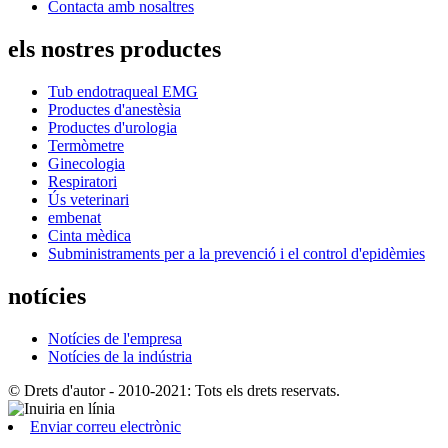
Contacta amb nosaltres
els nostres productes
Tub endotraqueal EMG
Productes d'anestèsia
Productes d'urologia
Termòmetre
Ginecologia
Respiratori
Ús veterinari
embenat
Cinta mèdica
Subministraments per a la prevenció i el control d'epidèmies
notícies
Notícies de l'empresa
Notícies de la indústria
© Drets d'autor - 2010-2021: Tots els drets reservats.
Enviar correu electrònic