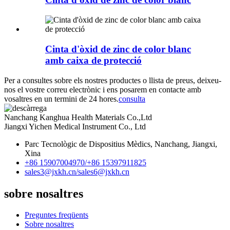
Cinta d'òxid de zinc de color blanc
amb caixa de protecció
Per a consultes sobre els nostres productes o llista de preus, deixeu-
nos el vostre correu electrònic i ens posarem en contacte amb
vosaltres en un termini de 24 hores.
consulta
Nanchang Kanghua Health Materials Co.,Ltd
Jiangxi Yichen Medical Instrument Co., Ltd
Parc Tecnològic de Dispositius Mèdics, Nanchang, Jiangxi,
Xina
+86 15907004970/
+86 15397911825
sales3@jxkh.cn/
sales6@jxkh.cn
sobre nosaltres
Preguntes freqüents
Sobre nosaltres