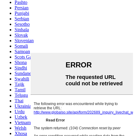
Pashto
Persian
Punjabi
Serbian
Sesotho
Sinhala
Slovak
Slovenian
Somali
Samoan
Scots Gaelic
Shona
Sindhi
Sundanese
Swahili
Tajik
Tamil
Telugu
Thai
Ukrainian
Urdu
Uzbek
Vietnamese
Welsh
Xhosa