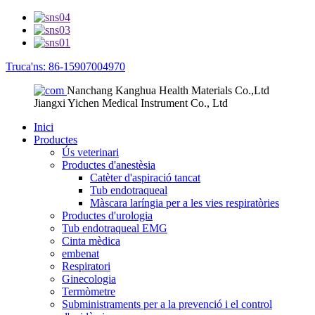
Truca'ns: 86-15907004970
Nanchang Kanghua Health Materials Co.,Ltd
Jiangxi Yichen Medical Instrument Co., Ltd
Inici
Productes
Ús veterinari
Productes d'anestèsia
Catèter d'aspiració tancat
Tub endotraqueal
Màscara laríngia per a les vies respiratòries
Productes d'urologia
Tub endotraqueal EMG
Cinta mèdica
embenat
Respiratori
Ginecologia
Termòmetre
Subministraments per a la prevenció i el control