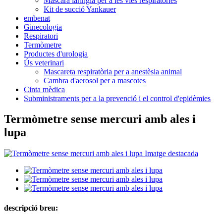
Màscara laríngia per a les vies respiratòries
Kit de succió Yankauer
embenat
Ginecologia
Respiratori
Termòmetre
Productes d'urologia
Ús veterinari
Mascareta respiratòria per a anestèsia animal
Cambra d'aerosol per a mascotes
Cinta mèdica
Subministraments per a la prevenció i el control d'epidèmies
Termòmetre sense mercuri amb ales i
lupa
descripció breu: