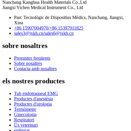
Nanchang Kanghua Health Materials Co.,Ltd
Jiangxi Yichen Medical Instrument Co., Ltd
Parc Tecnològic de Dispositius Mèdics, Nanchang, Jiangxi,
Xina
+86 15907004970/
+86 15397911825
sales3@jxkh.cn/
sales6@jxkh.cn
sobre nosaltres
Preguntes freqüents
Sobre nosaltres
Contacta amb nosaltres
els nostres productes
Tub endotraqueal EMG
Productes d'anestèsia
Productes d'urologia
Termòmetre
Ginecologia
Respiratori
Ús veterinari
embenat