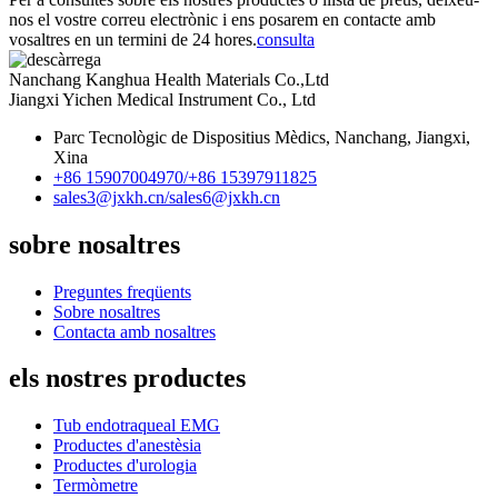
nos el vostre correu electrònic i ens posarem en contacte amb
vosaltres en un termini de 24 hores.
consulta
Nanchang Kanghua Health Materials Co.,Ltd
Jiangxi Yichen Medical Instrument Co., Ltd
Parc Tecnològic de Dispositius Mèdics, Nanchang, Jiangxi,
Xina
+86 15907004970/
+86 15397911825
sales3@jxkh.cn/
sales6@jxkh.cn
sobre nosaltres
Preguntes freqüents
Sobre nosaltres
Contacta amb nosaltres
els nostres productes
Tub endotraqueal EMG
Productes d'anestèsia
Productes d'urologia
Termòmetre