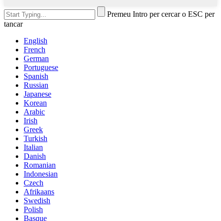
Premeu Intro per cercar o ESC per
tancar
English
French
German
Portuguese
Spanish
Russian
Japanese
Korean
Arabic
Irish
Greek
Turkish
Italian
Danish
Romanian
Indonesian
Czech
Afrikaans
Swedish
Polish
Basque