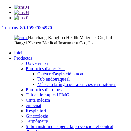
Truca'ns: 86-15907004970
Nanchang Kanghua Health Materials Co.,Ltd
Jiangxi Yichen Medical Instrument Co., Ltd
Inici
Productes
Ús veterinari
Productes d'anestèsia
Catèter d'aspiració tancat
Tub endotraqueal
Màscara laríngia per a les vies respiratòries
Productes d'urologia
Tub endotraqueal EMG
Cinta mèdica
embenat
Respiratori
Ginecologia
Termòmetre
Subministraments per a la prevenció i el control