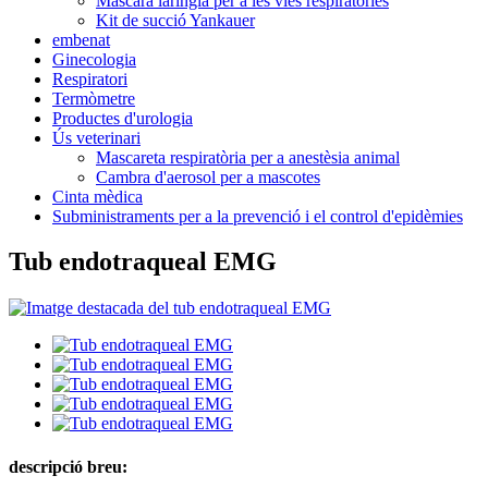
Màscara laríngia per a les vies respiratòries
Kit de succió Yankauer
embenat
Ginecologia
Respiratori
Termòmetre
Productes d'urologia
Ús veterinari
Mascareta respiratòria per a anestèsia animal
Cambra d'aerosol per a mascotes
Cinta mèdica
Subministraments per a la prevenció i el control d'epidèmies
Tub endotraqueal EMG
descripció breu: