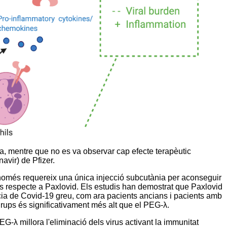
lta, mentre que no es va observar cap efecte terapèutic
avir) de Pfizer.
 només requereix una única injecció subcutània per aconseguir
es respecte a Paxlovid. Els estudis han demostrat que Paxlovid
cia de Covid-19 greu, com ara pacients ancians i pacients amb
rups és significativament més alt que el PEG-λ.
EG-λ millora l'eliminació dels virus activant la immunitat