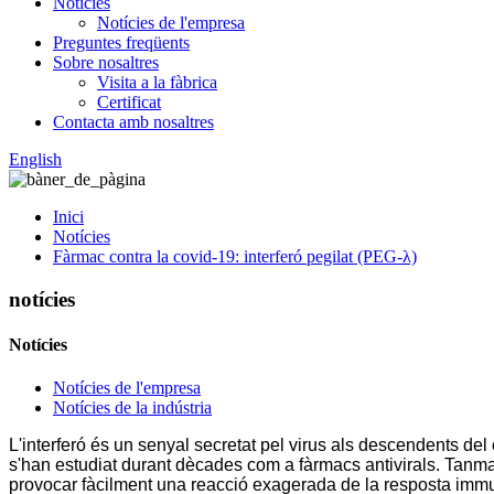
Notícies
Notícies de l'empresa
Preguntes freqüents
Sobre nosaltres
Visita a la fàbrica
Certificat
Contacta amb nosaltres
English
Inici
Notícies
Fàrmac contra la covid-19: interferó pegilat (PEG-λ)
notícies
Notícies
Notícies de l'empresa
Notícies de la indústria
L'interferó és un senyal secretat pel virus als descendents del c
s'han estudiat durant dècades com a fàrmacs antivirals. Tanmatei
provocar fàcilment una reacció exagerada de la resposta immunit