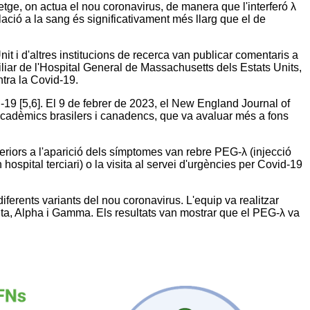
 fetge, on actua el nou coronavirus, de manera que l'interferó λ
ulació a la sang és significativament més llarg que el de
nit i d'altres institucions de recerca van publicar comentaris a
liar de l'Hospital General de Massachusetts dels Estats Units,
ntra la Covid-19.
19 [5,6]. El 9 de febrer de 2023, el New England Journal of
cadèmics brasilers i canadencs, que va avaluar més a fons
riors a l'aparició dels símptomes van rebre PEG-λ (injecció
hospital terciari) o la visita al servei d'urgències per Covid-19
iferents variants del nou coronavirus. L'equip va realitzar
elta, Alpha i Gamma. Els resultats van mostrar que el PEG-λ va