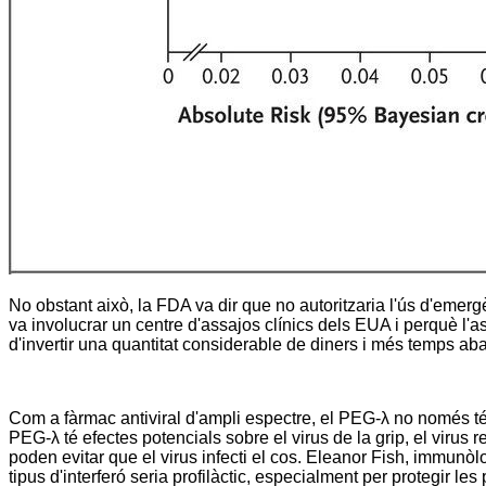
No obstant això, la FDA va dir que no autoritzaria l'ús d'emergè
va involucrar un centre d'assajos clínics dels EUA i perquè l'a
d'invertir una quantitat considerable de diners i més temps aba
Com a fàrmac antiviral d'ampli espectre, el PEG-λ no només té c
PEG-λ té efectes potencials sobre el virus de la grip, el virus re
poden evitar que el virus infecti el cos. Eleanor Fish, immunò
tipus d'interferó seria profilàctic, especialment per protegir les 