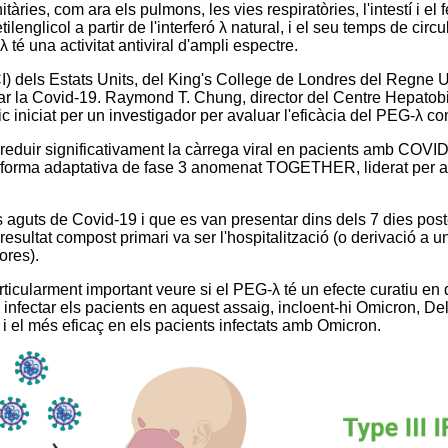
tàries, com ara els pulmons, les vies respiratòries, l'intestí i el
englicol a partir de l'interferó λ natural, i el seu temps de circ
 té una activitat antiviral d'ampli espectre.
NCI) dels Estats Units, del King's College de Londres del Regne U
tar la Covid-19. Raymond T. Chung, director del Centre Hepatobi
 iniciat per un investigador per avaluar l'eficàcia del PEG-λ co
reduir significativament la càrrega viral en pacients amb COVID-
taforma adaptativa de fase 3 anomenat TOGETHER, liderat per a
guts de Covid-19 i que es van presentar dins dels 7 dies poste
esultat compost primari va ser l'hospitalització (o derivació a un 
ores).
ticularment important veure si el PEG-λ té un efecte curatiu en d
 infectar els pacients en aquest assaig, incloent-hi Omicron, D
, i el més eficaç en els pacients infectats amb Omicron.