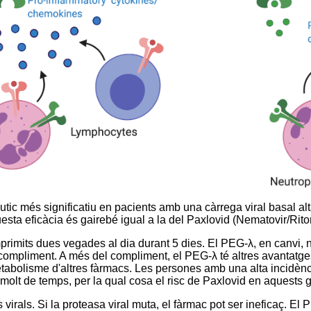
pèutic més significatiu en pacients amb una càrrega viral basal a
esta eficàcia és gairebé igual a la del Paxlovid (Nematovir/Riton
primits dues vegades al dia durant 5 dies. El PEG-λ, en canvi,
r compliment. A més del compliment, el PEG-λ té altres avantatg
etabolisme d'altres fàrmacs. Les persones amb una alta incidèn
olt de temps, per la qual cosa el risc de Paxlovid en aquests g
irals. Si la proteasa viral muta, el fàrmac pot ser ineficaç. El P