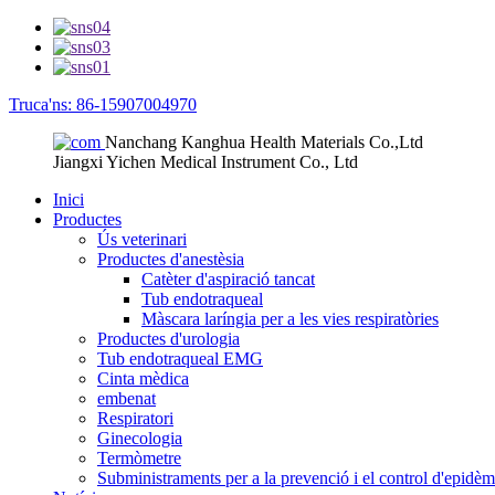
Truca'ns: 86-15907004970
Nanchang Kanghua Health Materials Co.,Ltd
Jiangxi Yichen Medical Instrument Co., Ltd
Inici
Productes
Ús veterinari
Productes d'anestèsia
Catèter d'aspiració tancat
Tub endotraqueal
Màscara laríngia per a les vies respiratòries
Productes d'urologia
Tub endotraqueal EMG
Cinta mèdica
embenat
Respiratori
Ginecologia
Termòmetre
Subministraments per a la prevenció i el control d'epidèm