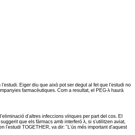
'estudi. Eiger diu que això pot ser degut al fet que l'estudi no
s companyies farmacèutiques. Com a resultat, el PEG-λ haurà
liminació d'altres infeccions víriques per part del cos. El
suggerit que els fàrmacs amb interferó λ, si s'utilitzen aviat,
r en l'estudi TOGETHER, va dir: "L'ús més important d'aquest