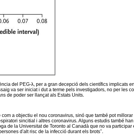
ncia del PEG-λ, per a gran decepció dels científics implicats en l
ssaig va ser iniciat i dut a terme pels investigadors, no per le
ns de poder ser llançat als Estats Units.
om a objectiu el nou coronavirus, sinó que també pot millorar l'e
spiratori sincitial i altres coronavirus. Alguns estudis també han 
loga de la Universitat de Toronto al Canadà que no va participa
persones d'alt risc de la infecció durant els brots".