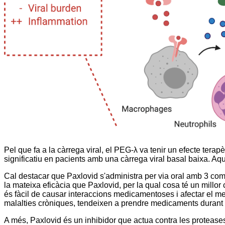
Pel que fa a la càrrega viral, el PEG-λ va tenir un efecte tera
significatiu en pacients amb una càrrega viral basal baixa. Aqu
Cal destacar que Paxlovid s'administra per via oral amb 3 com
la mateixa eficàcia que Paxlovid, per la qual cosa té un millo
és fàcil de causar interaccions medicamentoses i afectar el m
malalties cròniques, tendeixen a prendre medicaments durant m
A més, Paxlovid és un inhibidor que actua contra les proteases v