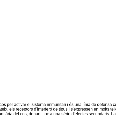
os per activar el sistema immunitari i és una línia de defensa cont
x, els receptors d'interferó de tipus I s'expressen en molts teixi
ària del cos, donant lloc a una sèrie d'efectes secundaris. La dif