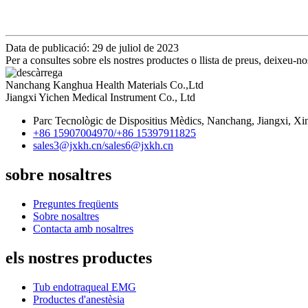
Data de publicació: 29 de juliol de 2023
Per a consultes sobre els nostres productes o llista de preus, deixeu-n
Nanchang Kanghua Health Materials Co.,Ltd
Jiangxi Yichen Medical Instrument Co., Ltd
Parc Tecnològic de Dispositius Mèdics, Nanchang, Jiangxi, Xi
+86 15907004970/
+86 15397911825
sales3@jxkh.cn/
sales6@jxkh.cn
sobre nosaltres
Preguntes freqüents
Sobre nosaltres
Contacta amb nosaltres
els nostres productes
Tub endotraqueal EMG
Productes d'anestèsia