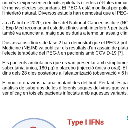
només s'expressen en teixits epitelials i certes cèl·lules immuni
té menys efectes secundaris. El PEG-λ està modificat per polietil
l'interferó natural. Diversos estudis han demostrat que el PEG-λ
Ja a l'abril de 2020, científics del National Cancer Institute (
J Exp Med recomanant estudis clínics amb interferó λ per trac
també va anunciar al maig que es duria a terme un assaig clínic
Dos assajos clínics de fase 2 han demostrat que el PEG-λ pot 
Medicine (NEJM) va publicar els resultats d'un assaig de pla
l'efecte terapèutic del PEG-λ en pacients amb COVID-19 [7].
Els pacients ambulatoris que es van presentar amb símptomes a
subcutània única, 180 μg) o placebo (injecció única o oral). El r
dins dels 28 dies posteriors a l'aleatorització (observació > 6 h
El nou coronavirus ha anat mutant des del brot. Per tant, és par
anàlisis de subgrups de les diferents soques del virus que van
ser eficaç en tots els pacients infectats amb aquestes variants